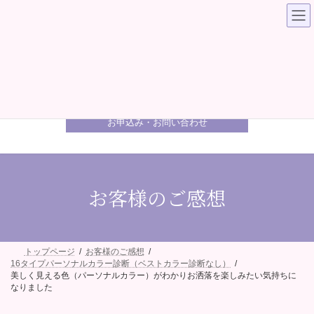
コ
ナ
ン
ビ
テ
ゲ
ン
ー
ツ
シ
へ
ョ
ス
ン
キ
に
ご予約受付カレンダー
ッ
移
プ
動
お申込み・お問い合わせ
お客様のご感想
トップページ
お客様のご感想
16タイプパーソナルカラー診断（ベストカラー診断なし）
美しく見える色（パーソナルカラー）がわかりお洒落を楽しみたい気持ちに
なりました