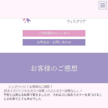
コ
ナ
ン
ビ
テ
ゲ
ン
ー
ツ
シ
へ
ョ
ス
ン
キ
に
ご予約受付カレンダー
ッ
移
プ
動
お申込み・お問い合わせ
お客様のご感想
トップページ
お客様のご感想
16タイプパーソナルカラー診断（ベストカラー診断なし）
予想とは異なる結果で驚きましたが、それ以上に似合うカラーを見つけるこ
とが出来てとても幸せでした