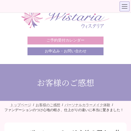
コ
ナ
ン
ビ
テ
ゲ
ン
ー
ツ
シ
へ
ョ
ス
ン
キ
に
ご予約受付カレンダー
ッ
移
プ
動
お申込み・お問い合わせ
お客様のご感想
トップページ
お客様のご感想
パーソナルカラーメイク体験
ファンデーションのつけ心地の軽さ、仕上がりの違いに本当に驚きました！